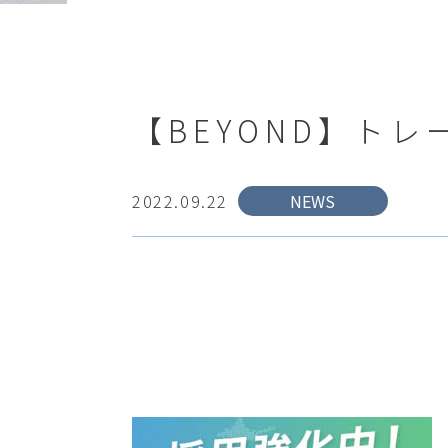
【BEYOND】ト
2022.09.22
NEWS