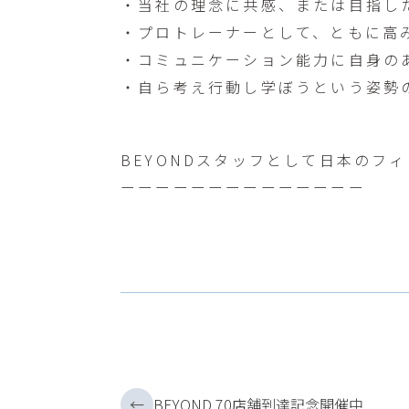
・当社の理念に共感、または目指し
・プロトレーナーとして、ともに高
・コミュニケーション能力に自身の
・自ら考え行動し学ぼうという姿勢
BEYONDスタッフとして日本のフ
ーーーーーーーーーーーーーー
←
BEYOND 70店舗到達記念開催中