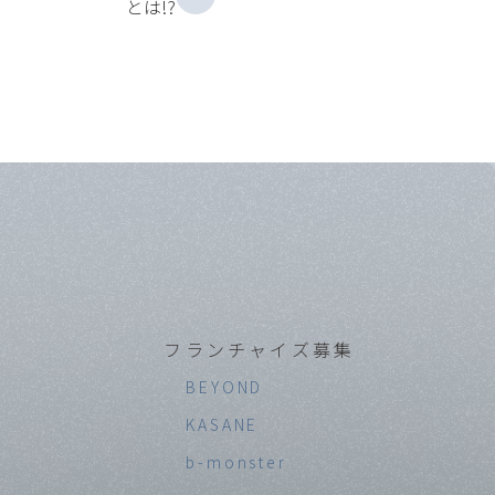
とは!?
フランチャイズ募集
BEYOND
KASANE
b-monster