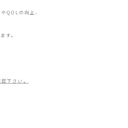
やQOLの向上、
きます。
確認下さい。
）